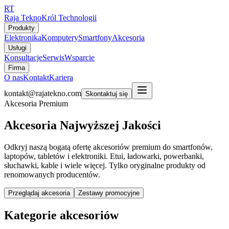
RT
Raja Tekno
Król Technologii
Produkty
Elektronika
Komputery
Smartfony
Akcesoria
Usługi
Konsultacje
Serwis
Wsparcie
Firma
O nas
Kontakt
Kariera
kontakt@rajatekno.com
Skontaktuj się
Akcesoria Premium
Akcesoria Najwyższej Jakości
Odkryj naszą bogatą ofertę akcesoriów premium do smartfonów,
laptopów, tabletów i elektroniki. Etui, ładowarki, powerbanki,
słuchawki, kable i wiele więcej. Tylko oryginalne produkty od
renomowanych producentów.
Przeglądaj akcesoria
Zestawy promocyjne
Kategorie akcesoriów