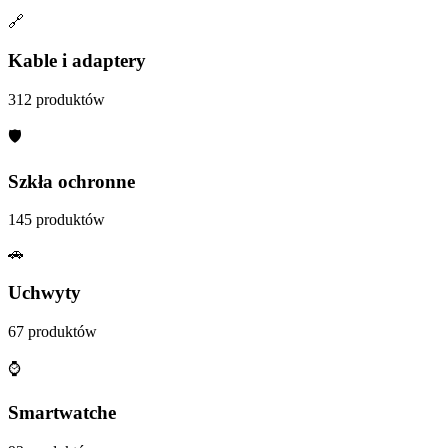
🔗
Kable i adaptery
312
produktów
🛡️
Szkła ochronne
145
produktów
🚗
Uchwyty
67
produktów
⌚
Smartwatche