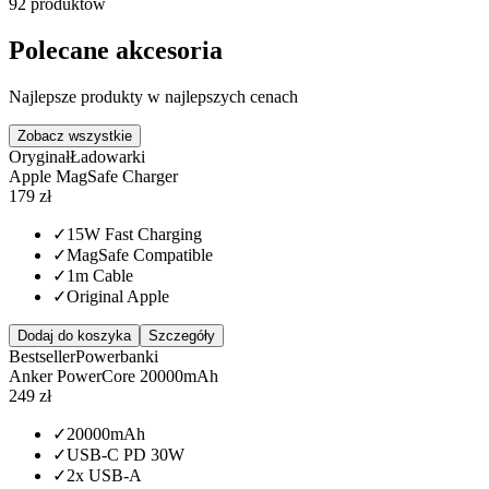
92
produktów
Polecane akcesoria
Najlepsze produkty w najlepszych cenach
Zobacz wszystkie
Oryginał
Ładowarki
Apple MagSafe Charger
179 zł
✓
15W Fast Charging
✓
MagSafe Compatible
✓
1m Cable
✓
Original Apple
Dodaj do koszyka
Szczegóły
Bestseller
Powerbanki
Anker PowerCore 20000mAh
249 zł
✓
20000mAh
✓
USB-C PD 30W
✓
2x USB-A