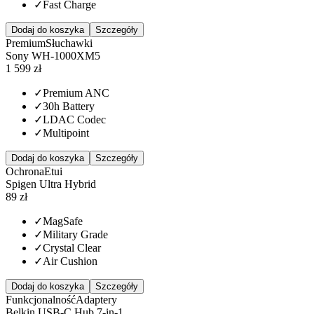
✓
Fast Charge
Dodaj do koszyka
Szczegóły
Premium
Słuchawki
Sony WH-1000XM5
1 599 zł
✓
Premium ANC
✓
30h Battery
✓
LDAC Codec
✓
Multipoint
Dodaj do koszyka
Szczegóły
Ochrona
Etui
Spigen Ultra Hybrid
89 zł
✓
MagSafe
✓
Military Grade
✓
Crystal Clear
✓
Air Cushion
Dodaj do koszyka
Szczegóły
Funkcjonalność
Adaptery
Belkin USB-C Hub 7-in-1